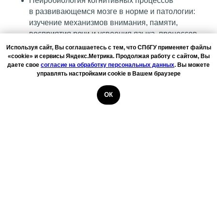
Нейробиология когнитивных процессов
в развивающемся мозге в норме и патологии:
изучение механизмов внимания, памяти,
восприятия речи и усвоения языка, процессов
научения, в т. ч. нейронных механизмов
Используя сайт, Вы соглашаетесь с тем, что СПбГУ применяет файлы
нейропластичности в различных условиях
«cookie» и сервисы Яндекс.Метрика. Продолжая работу с сайтом, Вы
даете свое
согласие на обработку персональных данных
. Вы можете
сенсорной среды, раннего опыта, обучения,
управлять настройками cookie в Вашем браузере
а также при нарушениях мозговой функции
Поиск нейрофизиологических коррелятов
ОК
данных процессов и анализ источников
активаций в структурах мозга